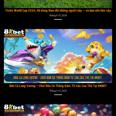
Bắn Cá Long Vương – Chơi Bắn Cá Thắng Đậm Từ Các Cao Thủ Tại 8KBET
Tháng 3 14, 2025