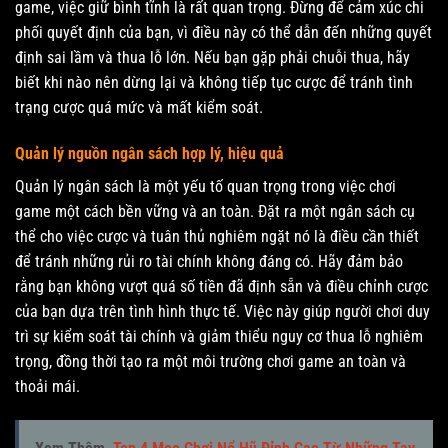
game, việc giữ bình tĩnh là rất quan trọng. Đừng để cảm xúc chi
phối quyết định của bạn, vì điều này có thể dẫn đến những quyết
định sai lầm và thua lỗ lớn. Nếu bạn gặp phải chuỗi thua, hãy
biết khi nào nên dừng lại và không tiếp tục cược để tránh tình
trạng cược quá mức và mất kiểm soát.
Quản lý nguồn ngân sách hợp lý, hiệu quả
Quản lý ngân sách là một yếu tố quan trọng trong việc chơi
game một cách bền vững và an toàn. Đặt ra một ngân sách cụ
thể cho việc cược và tuân thủ nghiêm ngặt nó là điều cần thiết
để tránh những rủi ro tài chính không đáng có. Hãy đảm bảo
rằng bạn không vượt quá số tiền đã định sẵn và điều chỉnh cược
của bạn dựa trên tình hình thực tế. Việc này giúp người chơi duy
trì sự kiểm soát tài chính và giảm thiểu nguy cơ thua lỗ nghiêm
trọng, đồng thời tạo ra một môi trường chơi game an toàn và
thoải mái.