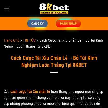
Bỏ
qua
nội
dung
ĐĂNG KÝ
ĐĂNG NHẬP
Trang Chủ
»
TIN TỨC
»
Cách Cược Tài Xỉu Chẵn Lẻ – Bỏ Túi Kinh
Nghiệm Luôn Thắng Tại 8KBET
Cách Cược Tài Xỉu Chẵn Lẻ – Bỏ Túi Kinh
Nghiệm Luôn Thắng Tại 8KBET
Các
cách cược Tài Xỉu chẵn lẻ
luôn thắng cho người mới sẽ giúp
bạn làm quen nhanh chóng với trò chơi này. Chúng tôi sẽ cung
cấp những phương pháp và mẹo chơi hiệu quả nhất để bạn dễ