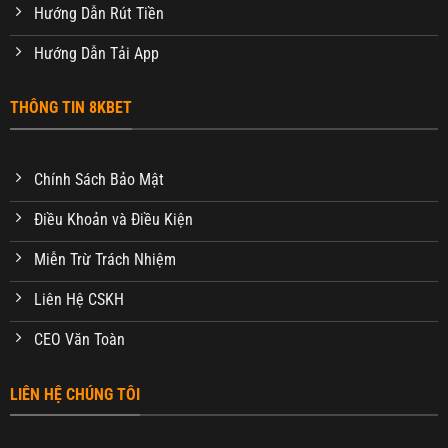
Hướng Dẫn Rút Tiền
Kèo Chấp Một Trái Rưỡi – Tổng Hợp Kinh Nghiệm Đặt Cược Thắng Lớn
Hướng Dẫn Tải App
Tháng 3 14, 2025
THÔNG TIN 8KBET
Chính Sách Bảo Mật
Điều Khoản và Điều Kiện
Miễn Trừ Trách Nhiệm
Liên Hệ CSKH
CEO Văn Toàn
Nhận Định Bóng Đá Châu Âu – Thông Tin Về Giải Đấu Lớn
Tháng 3 22, 2025
LIÊN HỆ CHÚNG TÔI