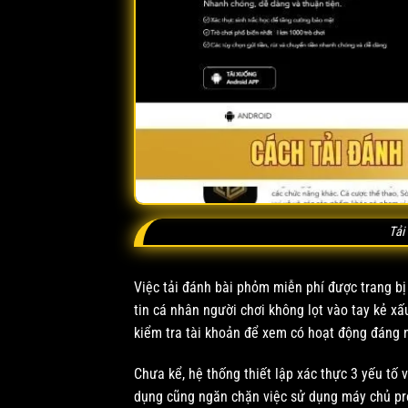
Tải
Việc tải đánh bài phỏm miễn phí được trang bị
tin cá nhân người chơi không lọt vào tay kẻ x
kiểm tra tài khoản để xem có hoạt động đáng 
Chưa kể, hệ thống thiết lập xác thực 3 yếu tố
dụng cũng ngăn chặn việc sử dụng máy chủ prox