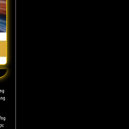
Nhận Định Bóng Đá Châu Âu – Thông
Tin Về Giải Đấu Lớn
Tháng 3 22, 2025
Diễn Đàn Soi Cầu Xsmb – Website
Dự Đoán Xổ Số Chuẩn Xác
Tháng 3 22, 2025
ông
àng
Ứng
ợc