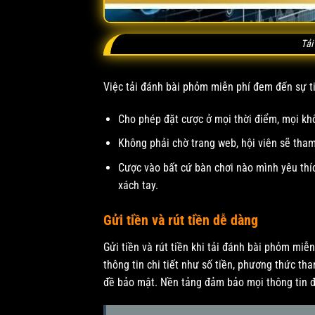
Tải
Việc tải đánh bài phỏm miễn phí đem đến sự tiệ
Cho phép đặt cược ở mọi thời điểm, mọi khô
Không phải chờ trang web, hội viên sẽ tham
Cược vào bất cứ bàn chơi nào mình yêu thí
xách tay.
Gửi tiền và rút tiền dễ dàng
Gửi tiền và rút tiền khi tải đánh bài phỏm miễ
thông tin chi tiết như số tiền, phương thức th
đề bảo mật. Nền tảng đảm bảo mọi thông tin đ