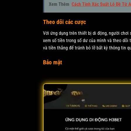
Xem Thêm
Cách Tính Xác Suất Lô Đề Từ A
Theo dõi các cược
Với ứng dụng trên thiết bị di động, người chơi
xem số tiền trong số dư của mình và theo dõi t
và tiền thắng để tránh bỏ lỡ bất kỳ thông tin q
Bảo mật