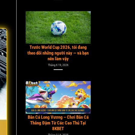
Trước World Cup 2026, tôi đang
theo dõi những người này — và bạn
nên làm vậy
Tháng 6 19, 2026
Bắn Cá Long Vương – Chơi Bắn Cá
Thắng Đậm Từ Các Cao Thủ Tại
8KBET
Tháng 3 14, 2025