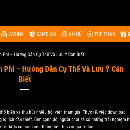
CASINO
GAME BÀI
NỔ HŨ
THỂ THAO
n Phí – Hướng Dẫn Cụ Thể Và Lưu Ý Cần Biết
n Phí – Hướng Dẫn Cụ Thể Và Lưu Ý Cần
Biết
hổ biến và thu hút nhiều hội viên tham gia. Thực tế, việc download
lợi ích cần thiết. Bên cạnh đó, người chơi sẽ có những trải nghiệm h
 trì được cơ hội chiến thắng liên tục với giá trị lớn.