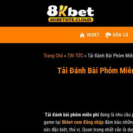
Bỏ
qua
nội
dung
8KBET
BẮN CÁ
Trang Chủ
»
TIN TỨC
»
Tải Đánh Bài Phỏm Miễ
Tải Đánh Bài Phỏm Miễ
Tải đánh bài phỏm miễn phí
đang là nhu cầu p
game tại
8kbet com đăng nhập
đảm bảo những 
sức đặc biệt, thú vị. Quan trọng nhất vẫn là duy