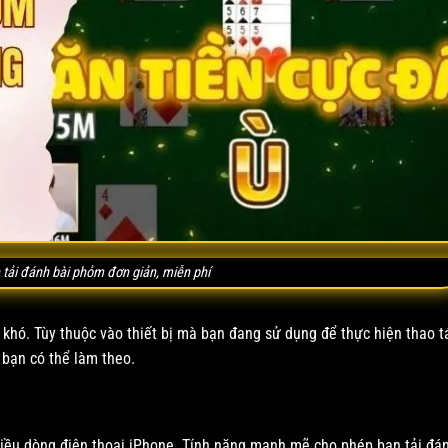
tải đánh bài phỏm đơn giản, miễn phí
 khó. Tùy thuộc vào thiết bị mà bạn đang sử dụng để thực hiện thao t
 bạn có thể làm theo.
 nhiều dòng điện thoại iPhone. Tính năng mạnh mẽ cho phép bạn tải đá