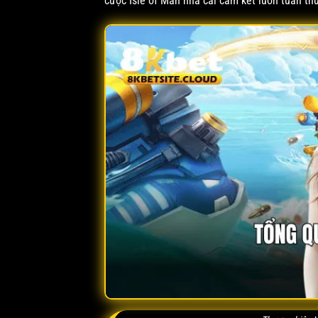
cược Isle of Man nhà cái cam kết luôn tuân th