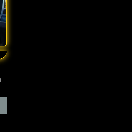
Soi Cầu Lô Gan Và Hướng Dẫn Cách
Thực Hiện từ 8KBET
Tháng 3 22, 2025
i
Điểm Danh Các Cách Chơi Tài Xỉu
Online Luôn Thắng Và An Toàn
Tháng 3 22, 2025