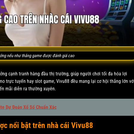
ưởng nếu như thắng game được đánh giá cao
g cạnh tranh hàng đầu thị trường, giúp người chơi tối đa hóa lợi
no trực tuyến hay slot game, Vivu88 đều mang lại cơ hội thắng lớn vớ
ến mãi diễn ra thường xuyên.
ite Dự Đoán Xổ Số Chuẩn Xác
ợc nổi bật trên nhà cái Vivu88