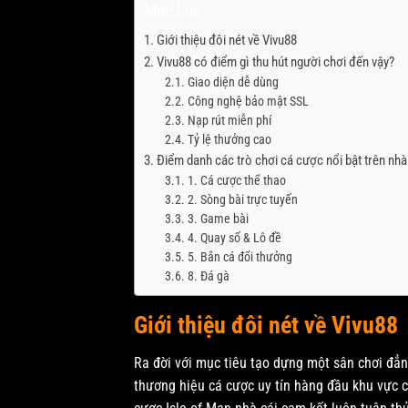
Mục Lục
Giới thiệu đôi nét về Vivu88
Vivu88 có điểm gì thu hút người chơi đến vậy?
Giao diện dễ dùng
Công nghệ bảo mật SSL
Nạp rút miễn phí
Tỷ lệ thưởng cao
Điểm danh các trò chơi cá cược nổi bật trên nhà
1. Cá cược thể thao
2. Sòng bài trực tuyến
3. Game bài
4. Quay số & Lô đề
5. Bắn cá đổi thưởng
8. Đá gà
Giới thiệu đôi nét về Vivu88
Ra đời với mục tiêu tạo dựng một sân chơi đẳ
thương hiệu cá cược uy tín hàng đầu khu vực 