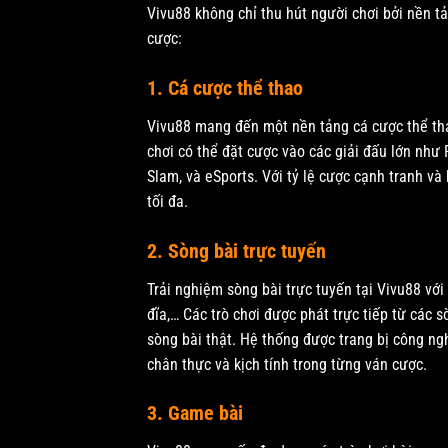
Vivu88 không chỉ thu hút người chơi bởi nền t
cược:
1. Cá cược thể thao
Vivu88 mang đến một nền tảng cá cược thể tha
chơi có thể đặt cược vào các giải đấu lớn như
Slam, và eSports. Với tỷ lệ cược cạnh tranh v
tối đa.
2. Sòng bài trực tuyến
Trải nghiệm sòng bài trực tuyến tại Vivu88 với
đĩa,… Các trò chơi được phát trực tiếp từ các 
sòng bài thật. Hệ thống được trang bị công ng
chân thực và kịch tính trong từng ván cược.
3. Game bài