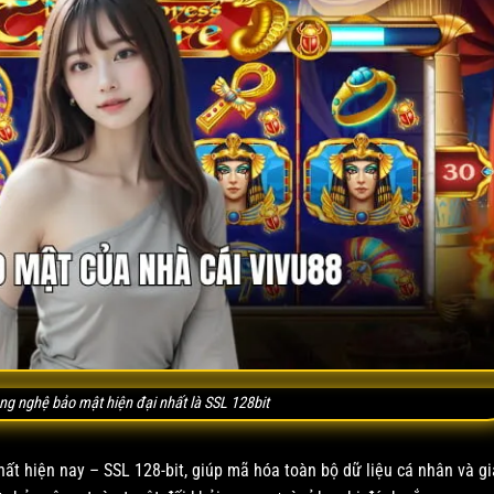
ng nghệ bảo mật hiện đại nhất là SSL 128bit
ất hiện nay – SSL 128-bit, giúp mã hóa toàn bộ dữ liệu cá nhân và g