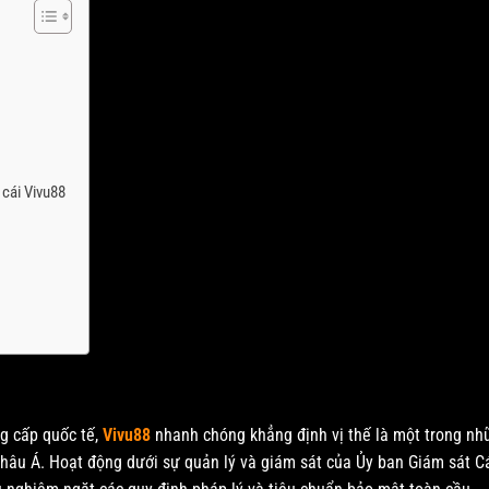
 cái Vivu88
ng cấp quốc tế,
Vivu88
nhanh chóng khẳng định vị thế là một trong nh
châu Á. Hoạt động dưới sự quản lý và giám sát của Ủy ban Giám sát C