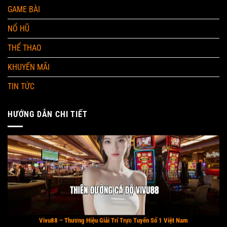
GAME BÀI
NỔ HŨ
THỂ THAO
KHUYẾN MÃI
TIN TỨC
HƯỚNG DẪN CHI TIẾT
Vivu88 – Thương Hiệu Giải Trí Trực Tuyến Số 1 Việt Nam
Tháng 5 20, 2025