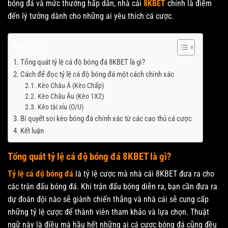
bóng đá và mức thưởng hấp dẫn, nhà cái
8KBET
chính là điểm
đến lý tưởng dành cho những ai yêu thích cá cược.
Mục Lục
Tổng quát tỷ lệ cá độ bóng đá 8KBET là gì?
Cách để đọc tỷ lệ cá độ bóng đá một cách chính xác
Kèo Châu Á (Kèo Chấp)
Kèo Châu Âu (Kèo 1X2)
Kèo tài xỉu (O/U)
Bí quyết soi kèo bóng đá chính xác từ các cao thủ cá cược
Kết luận
Tổng quát tỷ lệ cá độ bóng đá 8KBET là gì?
Tỷ lệ cá độ bóng đá
là tỷ lệ cược mà nhà cái 8KBET đưa ra cho
các trận đấu bóng đá. Khi trận đấu bóng diễn ra, bạn cần đưa ra
dự đoán đội nào sẽ giành chiến thắng và nhà cái sẽ cung cấp
những tỷ lệ cược để thành viên tham khảo và lựa chọn. Thuật
ngữ này là điều mà hầu hết những ai cá cược bóng đá cũng đều