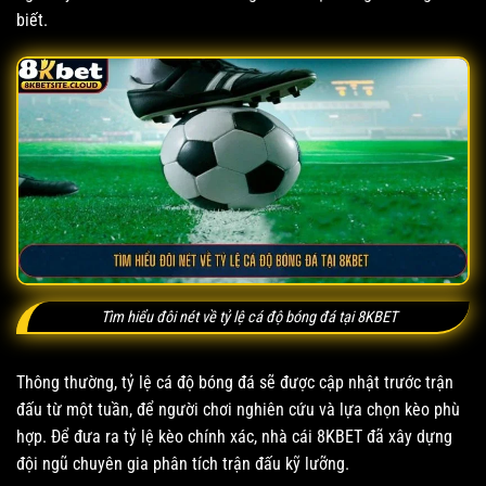
biết.
Tìm hiểu đôi nét về tỷ lệ cá độ bóng đá tại 8KBET
Thông thường, tỷ lệ cá độ bóng đá sẽ được cập nhật trước trận
đấu từ một tuần, để người chơi nghiên cứu và lựa chọn kèo phù
hợp. Để đưa ra tỷ lệ kèo chính xác, nhà cái 8KBET đã xây dựng
đội ngũ chuyên gia phân tích trận đấu kỹ lưỡng.